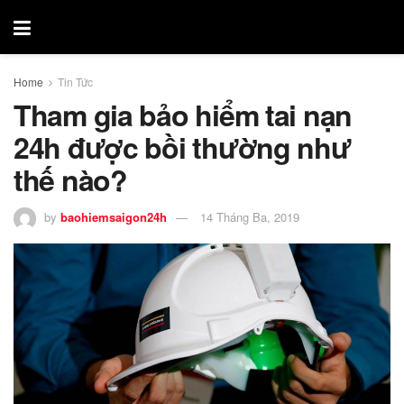
Home
Tin Tức
Tham gia bảo hiểm tai nạn
24h được bồi thường như
thế nào?
by
baohiemsaigon24h
14 Tháng Ba, 2019