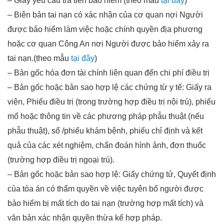
– Giấy yêu cầu trả tiền bảo hiểm (theo mẫu
tại đây
)
– Biên bản tai nạn có xác nhận của cơ quan nợi Người
được bảo hiểm làm việc hoặc chính quyền địa phương
hoặc cơ quan Công An nơi Người được bảo hiểm xảy ra
tai nạn.(theo mẫu
tại đây
)
– Bản gốc hóa đơn tài chính liên quan đến chi phí điều trị
– Bản gốc hoặc bản sao hợp lệ các chứng từ y tế: Giấy ra
viện, Phiếu điều trị (trong trường hợp điều trị nội trú), phiếu
mổ hoặc thông tin về các phương pháp phẫu thuật (nếu
phẫu thuật), sổ /phiếu khám bệnh, phiếu chỉ định và kết
quả của các xét nghiệm, chẩn đoán hình ảnh, đơn thuốc
(trường hợp điều trị ngoại trú).
– Bản gốc hoặc bản sao hợp lệ: Giấy chứng tử, Quyết định
của tòa án có thẩm quyền về việc tuyên bố người được
bảo hiểm bị mất tích do tai nạn (trường hợp mất tích) và
văn bản xác nhận quyền thừa kế hợp pháp.