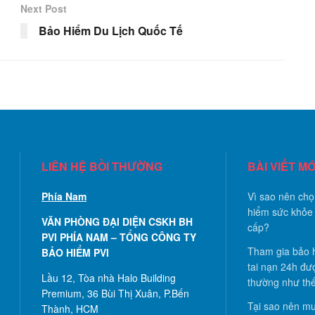
Next Post
Bảo Hiểm Du Lịch Quốc Tế
LIÊN HỆ BỒI THƯỜNG
BÀI VIẾT MỚ
Phía Nam
Vì sao nên ch
hiểm sức khỏe
VĂN PHÒNG ĐẠI DIỆN CSKH BH
cấp?
PVI PHÍA NAM – TỔNG CÔNG TY
Tham gia bảo 
BẢO HIỂM PVI
tai nạn 24h đư
Lầu 12, Tòa nhà Halo Building
thường như th
Premium, 36 Bùi Thị Xuân, P.Bến
Tại sao nên m
Thành, HCM