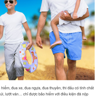
iểm, đua xe, đua ngựa, đua thuyền, thi đấu có tính chất
úi, lướt ván… chỉ được bảo hiểm với điều kiện đã nộp