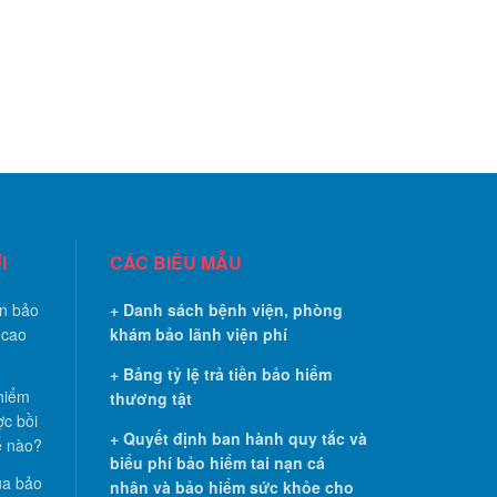
I
CÁC BIỂU MẪU
ọn bảo
+ Danh sách bệnh viện, phòng
 cao
khám bảo lãnh viện phí
+ Bảng tỷ lệ trả tiền bảo hiểm
hiểm
thương tật
ợc bồi
+ Quyết định ban hành quy tắc và
ế nào?
biểu phí bảo hiểm tai nạn cá
ua bảo
nhân và bảo hiểm sức khỏe cho