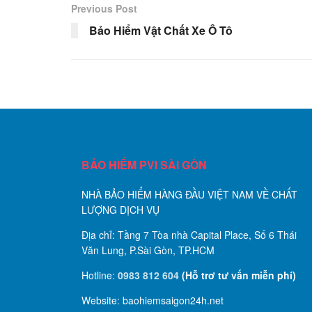
Previous Post
Bảo Hiểm Vật Chất Xe Ô Tô
BẢO HIỂM PVI SÀI GÒN
NHÀ BẢO HIỂM HÀNG ĐẦU VIỆT NAM VỀ CHẤT
LƯỢNG DỊCH VỤ
Địa chỉ: Tầng 7 Tòa nhà Capital Place, Số 6 Thái
Văn Lung, P.Sài Gòn, TP.HCM
Hotline:
0983 812 604
(Hỗ trơ tư vấn miễn phí)
Website: baohiemsaigon24h.net