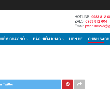
HOTLINE:
0983 812 6
ZALO:
0983 812 604
Email:
pvionline24h@
HIỂM CHÁY NỔ
BẢO HIỂM KHÁC
LIÊN HÊ
CHÍNH SÁCH
n Twitter