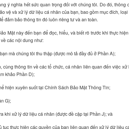
ng ý nghĩa hết sức quan trọng đối với chúng tôi. Do đó, thôn
o vệ và xử lý dữ liệu cá nhân của bạn, bao gồm mục đích, loại d
để đảm bảo thông tin đó luôn riêng tư và an toàn.
ảo Mật này đến bạn để đọc, hiểu, và biết rõ trước khi thực hiệ
 về các nội dung như:
a bạn mà chúng tôi thu thập (được mô tả đầy đủ ở Phần A);
, cùng thông tin về các tổ chức, cá nhân liên quan đến việc xử l
ham khảo Phần D);
thể hiện xuyên suốt tại Chính Sách Bảo Mật Thông Tin;
ần G);
khi xử lý dữ liệu cá nhân (được đề cập tại Phần J); và
hủ tục thực hiện các quyền của bạn liên quan đến xử lý dữ liệu c