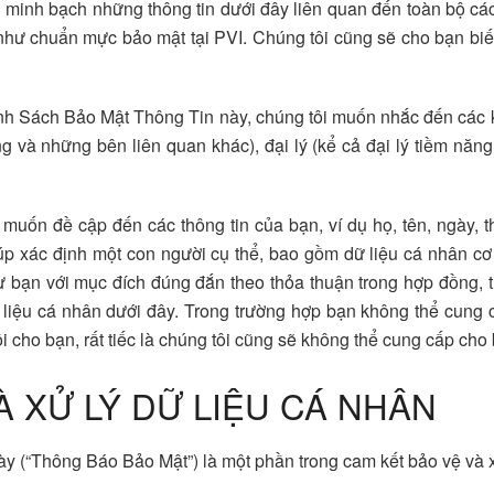
 minh bạch những thông tin dưới đây liên quan đến toàn bộ các
hư chuẩn mực bảo mật tại PVI. Chúng tôi cũng sẽ cho bạn biết
Chính Sách Bảo Mật Thông Tin này, chúng tôi muốn nhắc đến cá
và những bên liên quan khác), đại lý (kể cả đại lý tiềm năng 
 muốn đề cập đến các thông tin của bạn, ví dụ họ, tên, ngày, t
úp xác định một con người cụ thể, bao gồm dữ liệu cá nhân c
từ bạn với mục đích đúng đắn theo thỏa thuận trong hợp đồng,
liệu cá nhân dưới đây. Trong trường hợp bạn không thể cung c
 cho bạn, rất tiếc là chúng tôi cũng sẽ không thể cung cấp cho
 XỬ LÝ DỮ LIỆU CÁ NHÂN
(“Thông Báo Bảo Mật”) là một phần trong cam kết bảo vệ và xử