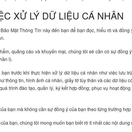
ỆC XỬ LÝ DỮ LIỆU CÁ NHÂN
h Bảo Mật Thông Tin này đến bạn để bạn đọc, hiểu rõ và đồng ý
ân.
n phẩm, quảng cáo và khuyến mại, chúng tôi sẽ cần có sự đồng ý
ần I).
bạn trước khi thực hiện xử lý dữ liệu cá nhân như việc lưu trữ
hư thông tin, hình ảnh cá nhân, giấy tờ tùy thân và các dữ liệu
ụ quá trình đào tạo, quản lý, ký kết hợp đồng; phục vụ hoạt động
n của bạn mà không cần sự đồng ý của bạn theo từng trường hợp
của bạn, chúng tôi mong muốn bạn biết rõ ít nhất các nội dung 