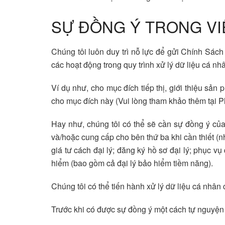
SỰ ĐỒNG Ý TRONG VI
Chúng tôi luôn duy trì nỗ lực để gửi Chính Sác
các hoạt động trong quy trình xử lý dữ liệu cá nh
Ví dụ như, cho mục đích tiếp thị, giới thiệu sả
cho mục đích này (Vui lòng tham khảo thêm tại Ph
Hay như, chúng tôi có thể sẽ cần sự đồng ý của 
và/hoặc cung cấp cho bên thứ ba khi cần thiết (n
giá tư cách đại lý; đăng ký hồ sơ đại lý; phục v
hiểm (bao gồm cả đại lý bảo hiểm tiềm năng).
Chúng tôi có thể tiến hành xử lý dữ liệu cá nhâ
Trước khi có được sự đồng ý một cách tự nguyện 