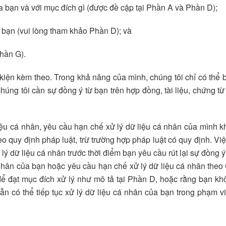
a bạn và với mục đích gì (được đề cập tại Phần A và Phần D);
 bạn (vui lòng tham khảo Phần D); và
hần G).
iện kèm theo. Trong khả năng của mình, chúng tôi chỉ có thể b
húng tôi cần sự đồng ý từ bạn trên hợp đồng, tài liệu, chứng từ
liệu cá nhân, yêu cầu hạn chế xử lý dữ liệu cá nhân của mình kh
o quy định pháp luật, trừ trường hợp pháp luật có quy định. Việ
lý dữ liệu cá nhân trước thời điểm bạn yêu cầu rút lại sự đồng 
cá nhân của bạn hoặc yêu cầu hạn chế xử lý dữ liệu cá nhân the
ể đạt mục đích xử lý như mô tả tại Phần D, hoặc rằng bạn khô
 vẫn có thể tiếp tục xử lý dữ liệu cá nhân của bạn trong phạm