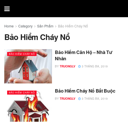
Home
Category
Sản Phẩm
Bảo Hiểm Cháy Nổ
Bảo Hiểm Cháy Nổ
Bảo Hiểm Căn Hộ – Nhà Tư
BẢO HIỂM CHÁY NỔ
Nhân
BY
TRUONGLV
3 THÁNG BA, 2019
Bảo Hiểm Cháy Nổ Bắt Buộc
BẢO HIỂM CHÁY NỔ
BY
TRUONGLV
3 THÁNG BA, 2019