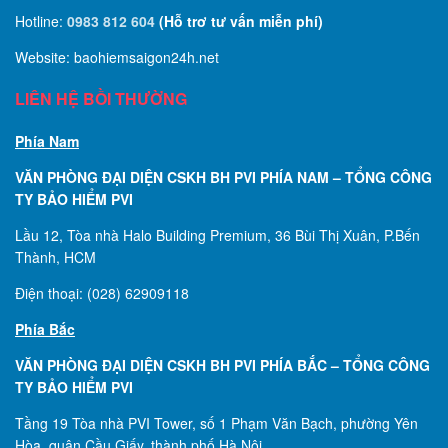
Hotline:
0983 812 604
(Hỗ trơ tư vấn miễn phí)
Website: baohiemsaigon24h.net
LIÊN HỆ BỒI THƯỜNG
Phía Nam
VĂN PHÒNG ĐẠI DIỆN CSKH BH PVI PHÍA NAM – TỔNG CÔNG
TY BẢO HIỂM PVI
Lầu 12, Tòa nhà Halo Building Premium, 36 Bùi Thị Xuân, P.Bến
Thành, HCM
Điện thoại: (028) 62909118
Phía Bắc
VĂN PHÒNG ĐẠI DIỆN CSKH BH PVI PHÍA BẮC – TỔNG CÔNG
TY BẢO HIỂM PVI
Tầng 19 Tòa nhà PVI Tower, số 1 Phạm Văn Bạch, phường Yên
Hòa, quận Cầu Giấy, thành phố Hà Nội.